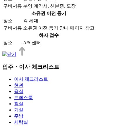
구비서류
분양 계약서, 신분증, 도장
소유권 이전 등기
장소
각 세대
구비서류
소유권 이전 등기 안내 페이지 참고
하자 접수
장소
A/S 센터
입주ㆍ이사 체크리스트
이사 체크리스트
현관
욕실
드레스룸
침실
거실
주방
세탁실