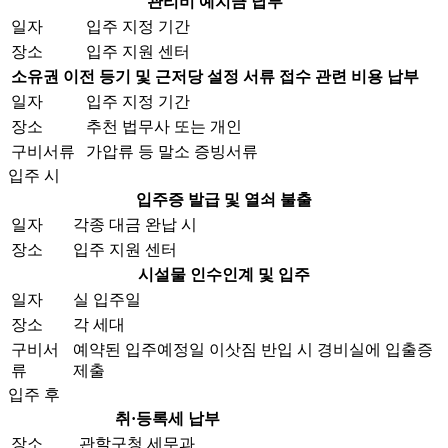
관리비 예치금 납부
일자
입주 지정 기간
장소
입주 지원 센터
소유권 이전 등기 및 근저당 설정 서류 접수 관련 비용 납부
일자
입주 지정 기간
장소
추천 법무사 또는 개인
구비서류
가압류 등 말소 증빙서류
입주 시
입주증 발급 및 열쇠 불출
일자
각종 대금 완납 시
장소
입주 지원 센터
시설물 인수인계 및 입주
일자
실 입주일
장소
각 세대
구비서
예약된 입주예정일 이삿짐 반입 시 경비실에 입출증
류
제출
입주 후
취·등록세 납부
장소
관할구청 세무과