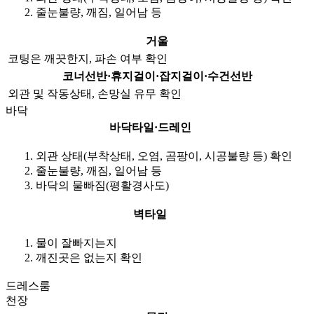
줄눈불량, 깨짐, 일어남 등
거울
코팅은 깨끗한지, 파손 여부 확인
코너선반·휴지걸이·잡지걸이·수건선반
외관 및 작동상태, 손망실 유무 확인
바닥
바닥타일·드레인
외관 상태(부착상태, 오염, 곰팡이, 시공불량 등) 확인
줄눈불량, 깨짐, 일어남 등
바닥의 물빠짐(평활경사도)
벽타일
물이 잘빠지는지
깨진곳은 없는지 확인
드레스룸
천장