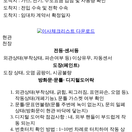
도착지 : 가스, 전기, 수도요금 검침 및 사용량 확인
도착지 : 전입 수속 및 전학 수속
도착지 : 임대차 계약서 확정일자
현관
천장
전등·센서등
외관상태(부착상태, 파손여부 등) 이상유무, 자동센서
도장(페인트)
도장 상태, 오염 곰팡이, 시공불량
방화문·문틀· 디지털도어락
외관상태(부착상태, 긁힘, 찌그러짐, 표면파손, 오염 등),
작동상태(개폐기능), 문틀 가스켓 여부 확인
문틀/문표면불량(문틀 주변에 녹이 없는지), 문의 밀폐
상태(방화문이 현관 바닥에 닿는지)
디지털 도어락 점검사항 : 내, 외부 핸들이 부드럽게 작
동 되는지
번호터치 확인 방법 : 1~10번 차례로 터치하며 작동 상