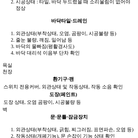
시공상태 : 타일, 바닥 두드렸을 때 소리울림이 없어야
정상
바닥타일·드레인
외관상태(부착상태, 오염, 곰팡이, 시공불량 등)
줄눈 불량, 깨짐, 일어남 등
바닥의 물빠짐(평활경사도)
바닥 대리석 이음부 단차 확인
욕실
천장
환기구·팬
스위치 전용커버, 외관상태 및 작동상태, 작동 소음 확인
도장(페인트)
도장 상태, 오염 곰팡이, 시공불량 등
벽
문·문틀·잠금장치
외관상태(부착상태, 긁힘, 찌그러짐, 표면파손, 오염 등)
작동상태(개폐기능), 문 손잡이 기능 상태 확인